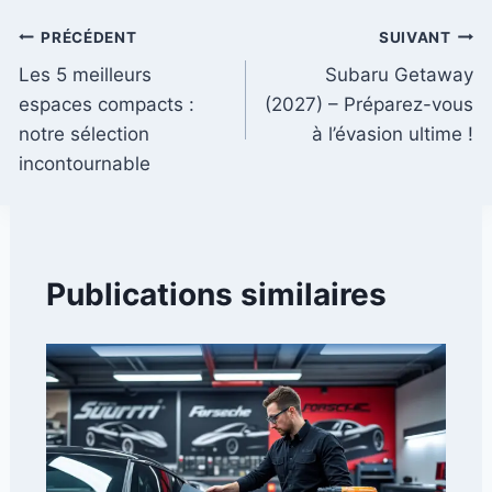
Navigation
PRÉCÉDENT
SUIVANT
Les 5 meilleurs
Subaru Getaway
de
espaces compacts :
(2027) – Préparez-vous
l’article
notre sélection
à l’évasion ultime !
incontournable
Publications similaires