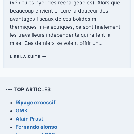
(véhicules hybrides rechargeables). Alors que
beaucoup envient encore la douceur des
avantages fiscaux de ces bolides mi-
thermiques mi-électriques, ce sont finalement
les travailleurs indépendants qui raflent la
mise. Ces derniers se voient offrir un…
LES
LIRE LA SUITE
VÉHICULES
PHEV
:
UN
ATOUT
---
TOP ARTICLES
FISCAL
RÉSERVÉ
Ripage excessif
AUX
GMK
TRAVAILLEURS
INDÉPENDANTS
Alain Prost
Fernando alonso