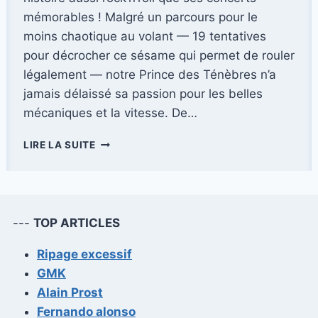
mémorables ! Malgré un parcours pour le
moins chaotique au volant — 19 tentatives
pour décrocher ce sésame qui permet de rouler
légalement — notre Prince des Ténèbres n’a
jamais délaissé sa passion pour les belles
mécaniques et la vitesse. De…
DÉCOUVREZ
LIRE LA SUITE
LES
VOITURES
EMBLÉMATIQUES
QUI
ONT
---
TOP ARTICLES
APPARTENU
À
Ripage excessif
OZZY
GMK
OSBOURNE
Alain Prost
Fernando alonso