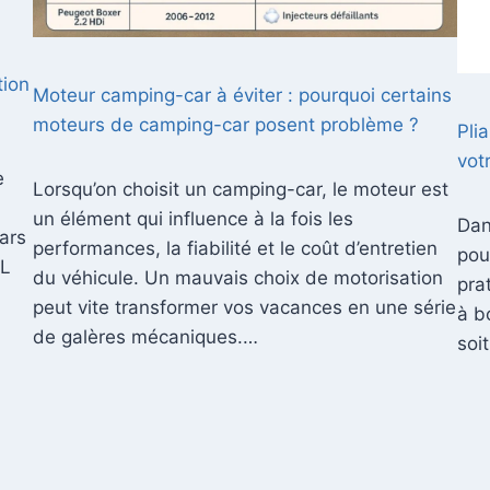
tion
Moteur camping-car à éviter : pourquoi certains
moteurs de camping-car posent problème ?
Pli
vot
e
Lorsqu’on choisit un camping-car, le moteur est
un élément qui influence à la fois les
Dan
ars
performances, la fiabilité et le coût d’entretien
pou
2L
du véhicule. Un mauvais choix de motorisation
pra
peut vite transformer vos vacances en une série
à b
de galères mécaniques.…
soi