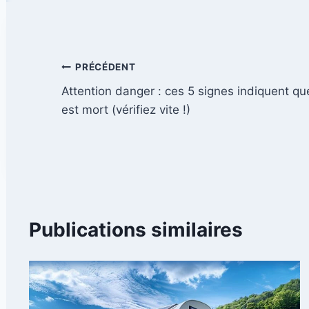
Navigation
PRÉCÉDENT
Attention danger : ces 5 signes indiquent que
de
est mort (vérifiez vite !)
l’article
Publications similaires