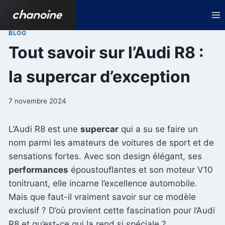
Aller
au
contenu
BLOG
Tout savoir sur l’Audi R8 :
la supercar d’exception
7 novembre 2024
L’Audi R8 est une
supercar
qui a su se faire un
nom parmi les amateurs de voitures de sport et de
sensations fortes. Avec son design élégant, ses
performances
époustouflantes et son moteur V10
tonitruant, elle incarne l’excellence automobile.
Mais que faut-il vraiment savoir sur ce modèle
exclusif ? D’où provient cette fascination pour l’Audi
R8 et qu’est-ce qui la rend si spéciale ?