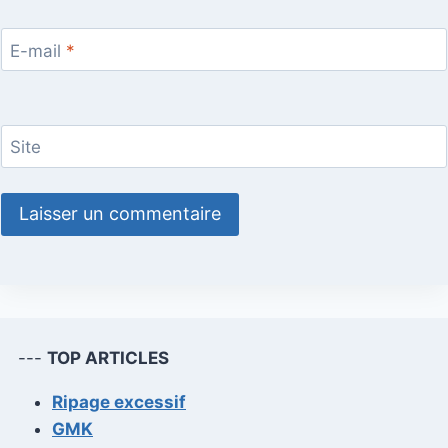
E-mail
*
Site
---
TOP ARTICLES
Ripage excessif
GMK