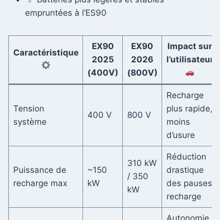
empruntées à l’ES90
EX90
EX90
Impact sur
Caractéristique
2025
2026
l’utilisateur
(400V)
(800V)
Recharge
Tension
plus rapide,
400 V
800 V
système
moins
d’usure
Réduction
310 kW
Puissance de
~150
drastique
/ 350
recharge max
kW
des pauses
kW
recharge
Autonomie