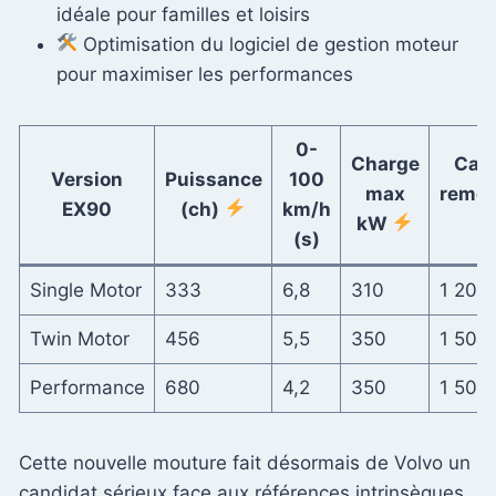
idéale pour familles et loisirs
Optimisation du logiciel de gestion moteur
pour maximiser les performances
0-
Charge
Capa
Version
Puissance
100
max
remor
EX90
(ch)
km/h
kW
(k
(s)
Single Motor
333
6,8
310
1 200
Twin Motor
456
5,5
350
1 500
Performance
680
4,2
350
1 500
Cette nouvelle mouture fait désormais de Volvo un
candidat sérieux face aux références intrinsèques