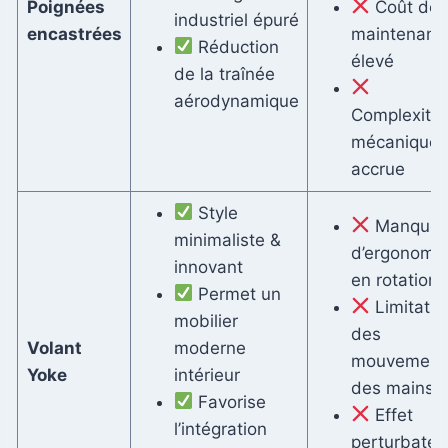
Poignées
Coût de
industriel épuré
encastrées
maintenanc
Réduction
élevé
de la traînée
aérodynamique
Complexité
mécanique
accrue
Style
Manque
minimaliste &
d’ergonomi
innovant
en rotation
Permet un
Limitatio
mobilier
des
Volant
moderne
mouvement
Yoke
intérieur
des mains
Favorise
Effet
l’intégration
perturbateu