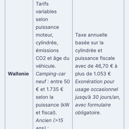
Tarifs
variables
selon
puissance
moteur,
Taxe annuelle
cylindrée,
basée sur la
émissions
cylindrée et
CO2 et âge du
puissance fiscale
véhicule.
avec de 46,70 € à
Wallonie
Camping-car
plus de 1.053 €
neuf :
entre 50
Exonération pour
€ et 1.735 €
usage occasionnel
selon la
jusqu’à 30 jours/an,
puissance (kW
avec formulaire
et fiscal).
obligatoire.
Ancien (>15
ans) :