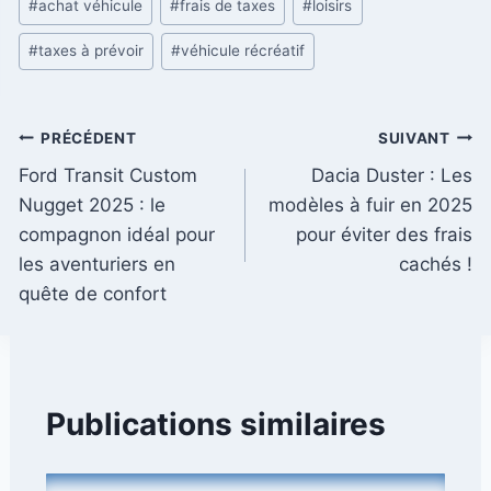
#
achat véhicule
#
frais de taxes
#
loisirs
de
#
taxes à prévoir
#
véhicule récréatif
la
publication :
Navigation
PRÉCÉDENT
SUIVANT
Ford Transit Custom
Dacia Duster : Les
de
Nugget 2025 : le
modèles à fuir en 2025
l’article
compagnon idéal pour
pour éviter des frais
les aventuriers en
cachés !
quête de confort
Publications similaires