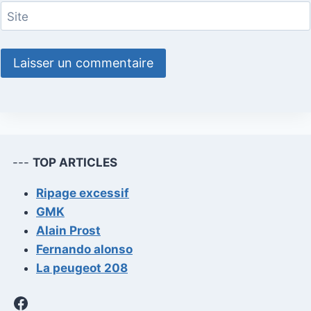
Site
---
TOP ARTICLES
Ripage excessif
GMK
Alain Prost
Fernando alonso
La peugeot 208
Facebook