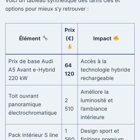
Voici un tableau synthétique des tarifs clés et
options pour mieux s’y retrouver :
Prix
Élément
(€)
Impact
Prix de base Audi
Accès à la
64
A5 Avant e-Hybrid
technologie hybride
120
220 kW
rechargeable
Améliore la
Toit ouvrant
2
luminosité et
panoramique
510
l’ambiance
électrochromatique
intérieure
1
Design sport et
Pack intérieur S line
560
finitions premium