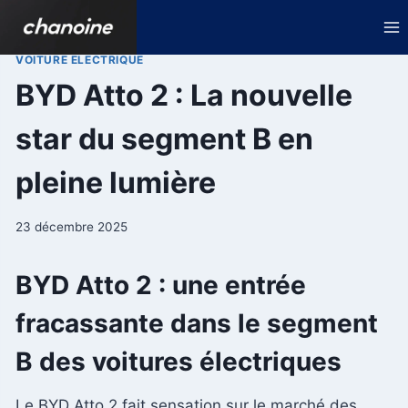
Aller
au
contenu
VOITURE ELECTRIQUE
BYD Atto 2 : La nouvelle
star du segment B en
pleine lumière
23 décembre 2025
BYD Atto 2 : une entrée
fracassante dans le segment
B des voitures électriques
Le BYD Atto 2 fait sensation sur le marché des