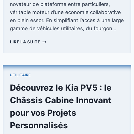
novateur de plateforme entre particuliers,
véritable moteur d’une économie collaborative
en plein essor. En simplifiant l’accès à une large
gamme de véhicules utilitaires, du fourgon…
LOCATION
LIRE LA SUITE
UTILITAIRE
:
LOUEZ
FACILEMENT
SUR
UTILITAIRE
TURO,
LA
Découvrez le Kia PV5 : le
PLUS
GRANDE
Châssis Cabine Innovant
PLATEFORME
MONDIALE
pour vos Projets
ENTRE
PARTICULIERS
Personnalisés