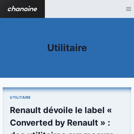
Aller
au
contenu
Utilitaire
UTILITAIRE
Renault dévoile le label «
Converted by Renault » :