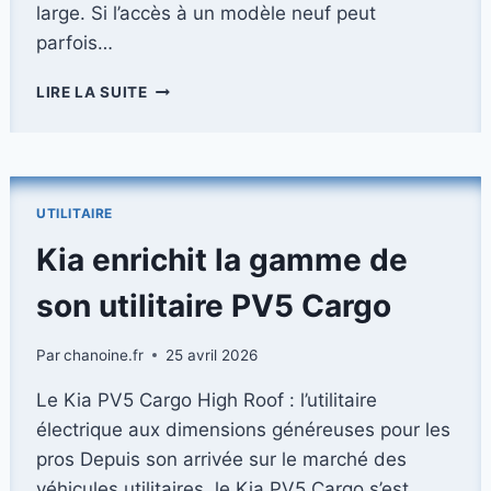
large. Si l’accès à un modèle neuf peut
parfois…
VAN
LIRE LA SUITE
AMÉNAGÉ
D’OCCASION
:
BIEN
CHOISIR
UTILITAIRE
UN
MODÈLE
Kia enrichit la gamme de
COMPACT
POUR
son utilitaire PV5 Cargo
LA
ROUTE
Par
chanoine.fr
25 avril 2026
ET
LA
Le Kia PV5 Cargo High Roof : l’utilitaire
VILLE
électrique aux dimensions généreuses pour les
(NIORT
&
pros Depuis son arrivée sur le marché des
ALENTOURS)
véhicules utilitaires, le Kia PV5 Cargo s’est