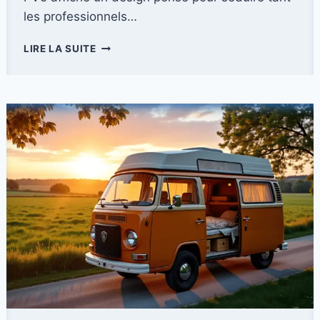
les professionnels…
KIA
LIRE LA SUITE
PV5
:
ESSAI
APPROFONDI
DU
NOUVEL
UTILITAIRE
100
%
ÉLECTRIQUE
DE
DERNIÈRE
GÉNÉRATION