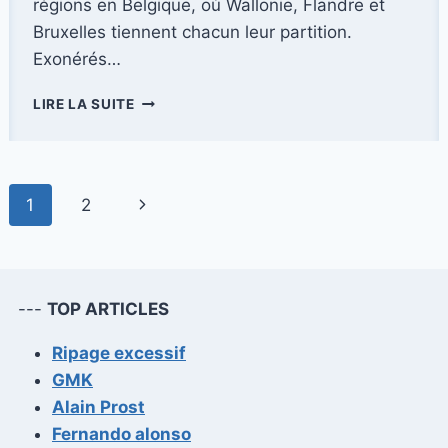
régions en Belgique, où Wallonie, Flandre et
Bruxelles tiennent chacun leur partition.
Exonérés…
DÉMYSTIFICATION
LIRE LA SUITE
DES
UTILITAIRES
LÉGERS
:
Navigation
Page
1
2
10
QUESTIONS
de
suivante
ESSENTIELLES
SUR
page
LES
---
TOP ARTICLES
TAXES
DE
Ripage excessif
MISE
EN
GMK
CIRCULATION
Alain Prost
ET
Fernando alonso
DE