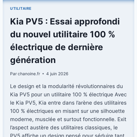
CONVERTED
UTILITAIRE
BY
RENAULT
Kia PV5 : Essai approfondi
»
:
du nouvel utilitaire 100 %
DES
UTILITAIRES
électrique de dernière
SUR
MESURE,
génération
PRÊTS
À
Par
chanoine.fr
4 juin 2026
L’EMPLOI
Le design et la modularité révolutionnaires du
Kia PV5 pour un utilitaire 100 % électrique Avec
le Kia PV5, Kia entre dans l’arène des utilitaires
100 % électriques en misant sur une silhouette
moderne, musclée et surtout fonctionnelle. Exit
l’aspect austère des utilitaires classiques, le
PV5 affiche un design pensé pour séduire tant