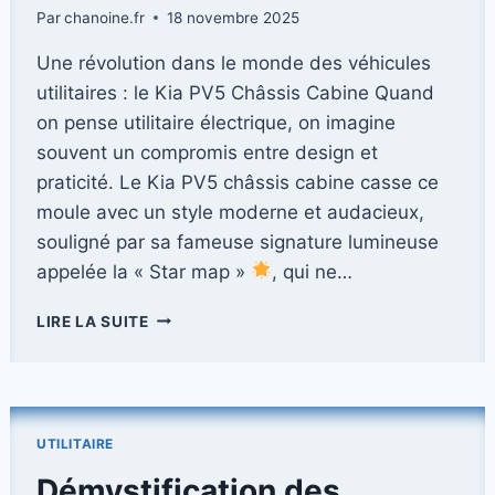
Par
chanoine.fr
18 novembre 2025
Une révolution dans le monde des véhicules
utilitaires : le Kia PV5 Châssis Cabine Quand
on pense utilitaire électrique, on imagine
souvent un compromis entre design et
praticité. Le Kia PV5 châssis cabine casse ce
moule avec un style moderne et audacieux,
souligné par sa fameuse signature lumineuse
appelée la « Star map »
, qui ne…
DÉCOUVREZ
LIRE LA SUITE
LE
KIA
PV5
:
LE
UTILITAIRE
CHÂSSIS
CABINE
Démystification des