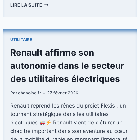
MERCEDES-
LIRE LA SUITE
BENZ
VLE
(2026)
:
LE
UTILITAIRE
PARFAIT
ÉQUILIBRE
Renault affirme son
ENTRE
UTILITAIRE
autonomie dans le secteur
VITO
ET
des utilitaires électriques
LUXE
CLASSE
Par
chanoine.fr
27 février 2026
S
Renault reprend les rênes du projet Flexis : un
tournant stratégique dans les utilitaires
électriques
Renault vient de clôturer un
chapitre important dans son aventure au cœur
de la mobilité durable en reprenant l’intégralité