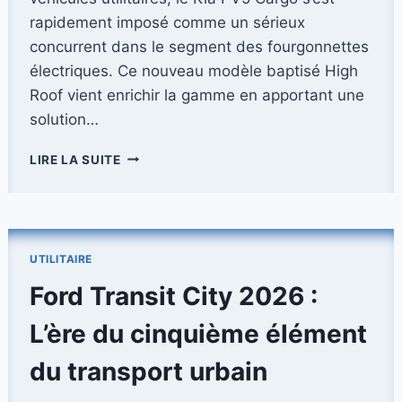
rapidement imposé comme un sérieux
concurrent dans le segment des fourgonnettes
électriques. Ce nouveau modèle baptisé High
Roof vient enrichir la gamme en apportant une
solution…
KIA
LIRE LA SUITE
ENRICHIT
LA
GAMME
DE
SON
UTILITAIRE
UTILITAIRE
PV5
Ford Transit City 2026 :
CARGO
L’ère du cinquième élément
du transport urbain