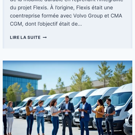
du projet Flexis. À l’origine, Flexis était une
coentreprise formée avec Volvo Group et CMA
CGM, dont l’objectif était de…
RENAULT
LIRE LA SUITE
AFFIRME
SON
AUTONOMIE
DANS
LE
SECTEUR
DES
UTILITAIRES
ÉLECTRIQUES