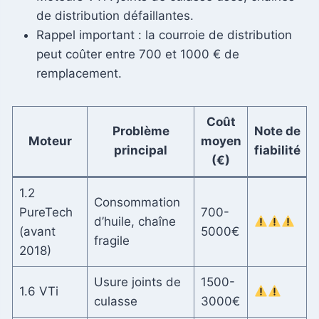
de distribution défaillantes.
Rappel important : la courroie de distribution
peut coûter entre 700 et 1000 € de
remplacement.
Coût
Problème
Note de
Moteur
moyen
principal
fiabilité
(€)
1.2
Consommation
PureTech
700-
d’huile, chaîne
(avant
5000€
fragile
2018)
Usure joints de
1500-
1.6 VTi
culasse
3000€