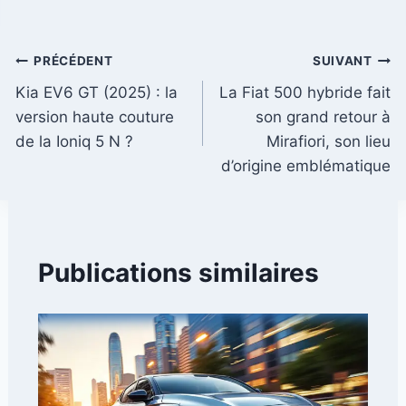
Navigation
PRÉCÉDENT
SUIVANT
Kia EV6 GT (2025) : la
La Fiat 500 hybride fait
de
version haute couture
son grand retour à
l’article
de la Ioniq 5 N ?
Mirafiori, son lieu
d’origine emblématique
Publications similaires