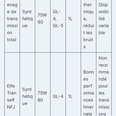
enag
ther
Disp
e de
Synt
GL-
miqu
onibi
75W
trans
hétiq
4,
1L
e,
lité
90
missi
ue
GL-5
rédui
varia
on
t les
ble
total
bruit
s
Non
reco
Bonn
mma
es
ndé
Elfe
perf
pour
Synt
Tran
75W
orma
les
hétiq
GL-4
1L
self
80
nces
trans
ue
NFJ
hiver
missi
nale
ons