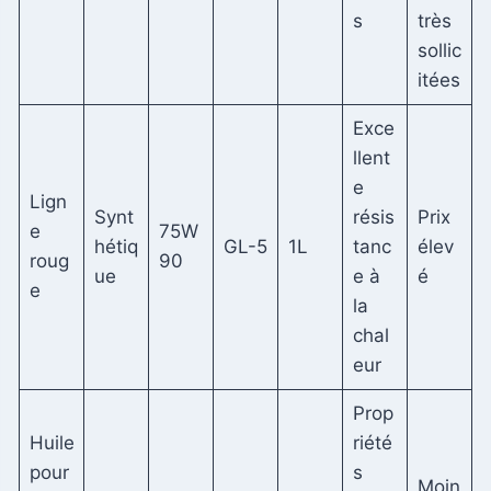
s
très
sollic
itées
Exce
llent
e
Lign
Synt
résis
Prix ​​
e
75W
hétiq
GL-5
1L
tanc
élev
roug
90
ue
e à
é
e
la
chal
eur
Prop
Huile
riété
pour
s
Moin