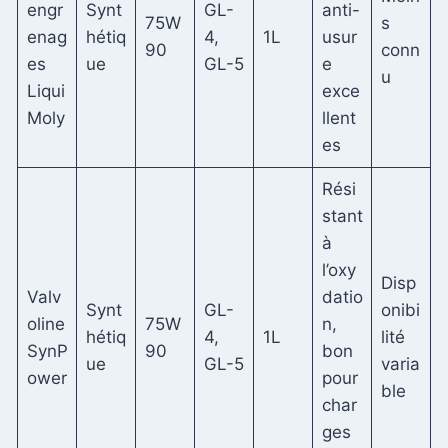
engr
Synt
GL-
anti-
75W
s
enag
hétiq
4,
1L
usur
90
conn
es
ue
GL-5
e
u
Liqui
exce
Moly
llent
es
Rési
stant
à
l’oxy
Disp
Valv
datio
Synt
GL-
onibi
oline
75W
n,
hétiq
4,
1L
lité
SynP
90
bon
ue
GL-5
varia
ower
pour
ble
char
ges