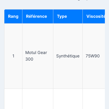
Rang
Référence
Type
Viscosité
Motul Gear
1
Synthétique
75W90
300