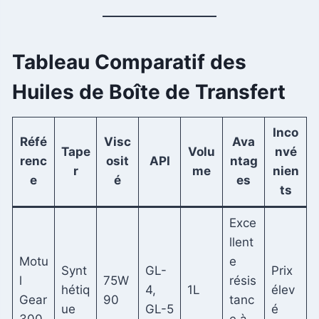
Tableau Comparatif des
Huiles de Boîte de Transfert
Inco
Réfé
Visc
Ava
Tape
Volu
nvé
renc
osit
API
ntag
r
me
nien
e
é
es
ts
Exce
llent
Motu
e
Synt
GL-
Prix ​​
l
75W
résis
hétiq
4,
1L
élev
Gear
90
tanc
ue
GL-5
é
300
e à