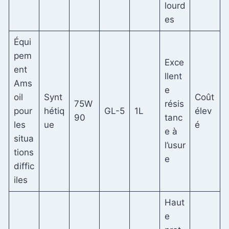
lourd
es
Équi
pem
Exce
ent
llent
Ams
e
oil
Synt
Coût
75W
résis
pour
hétiq
GL-5
1L
élev
90
tanc
les
ue
é
e à
situa
l’usur
tions
e
diffic
iles
Haut
e