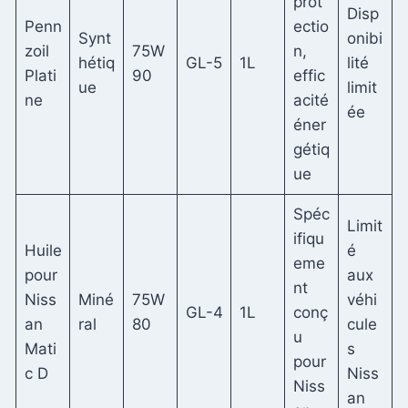
prot
Disp
Penn
ectio
Synt
onibi
zoil
75W
n,
hétiq
GL-5
1L
lité
Plati
90
effic
ue
limit
ne
acité
ée
éner
gétiq
ue
Spéc
Limit
ifiqu
Huile
é
eme
pour
aux
nt
Niss
Miné
75W
véhi
GL-4
1L
conç
an
ral
80
cule
u
Mati
s
pour
c D
Niss
Niss
an