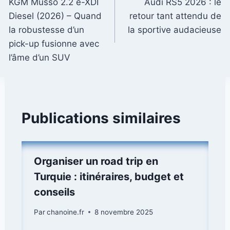
KGM Musso 2.2 e-XDI
Audi RS5 2026 : le
de
Diesel (2026) – Quand
retour tant attendu de
l’article
la robustesse d’un
la sportive audacieuse
pick-up fusionne avec
l’âme d’un SUV
Publications similaires
Organiser un road trip en
Turquie : itinéraires, budget et
conseils
Par
chanoine.fr
8 novembre 2025