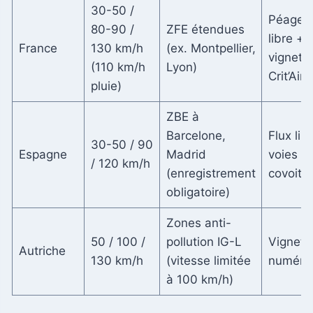
30-50 /
Péages 
80-90 /
ZFE étendues
libre +
France
130 km/h
(ex. Montpellier,
vignett
(110 km/h
Lyon)
Crit’Air
pluie)
ZBE à
Barcelone,
Flux lib
30-50 / 90
Espagne
Madrid
voies V
/ 120 km/h
(enregistrement
covoitu
obligatoire)
Zones anti-
50 / 100 /
pollution IG-L
Vignett
Autriche
130 km/h
(vitesse limitée
numéri
à 100 km/h)