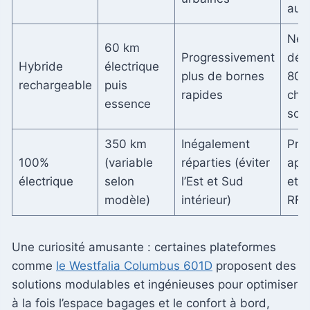
aut
Ne 
60 km
Progressivement
dép
Hybride
électrique
plus de bornes
80%
rechargeable
puis
rapides
cha
essence
sou
350 km
Inégalement
Prév
100%
(variable
réparties (éviter
appl
électrique
selon
l’Est et Sud
et c
modèle)
intérieur)
RFI
Une curiosité amusante : certaines plateformes
comme
le Westfalia Columbus 601D
proposent des
solutions modulables et ingénieuses pour optimiser
à la fois l’espace bagages et le confort à bord,