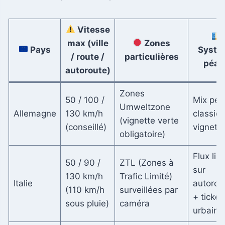
Vitesse
max (ville
Zones
Pays
Systè
/ route /
particulières
péag
autoroute)
Zones
50 / 100 /
Mix pé
Umweltzone
Allemagne
130 km/h
classiqu
(vignette verte
(conseillé)
vignett
obligatoire)
Flux lib
50 / 90 /
ZTL (Zones à
sur
130 km/h
Trafic Limité)
Italie
autorou
(110 km/h
surveillées par
+ ticket
sous pluie)
caméra
urbains