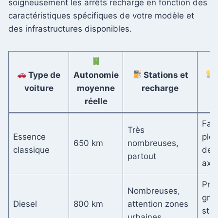
soigneusement les arrêts recharge en fonction des
caractéristiques spécifiques de votre modèle et
des infrastructures disponibles.
Type de
Autonomie
Stations et
C
voiture
moyenne
recharge
réelle
Fair
Très
Essence
plei
650 km
nombreuses,
classique
des
partout
axe
Priv
Nombreuses,
gro
Diesel
800 km
attention zones
stat
urbaines