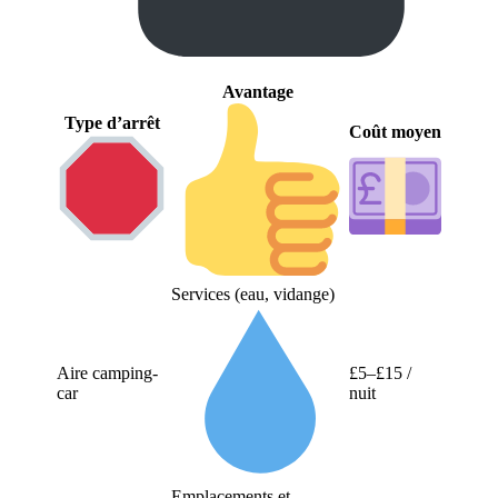
Avantage
Type d’arrêt
Coût moyen
Services (eau, vidange)
Aire camping-
£5–£15 /
car
nuit
Emplacements et