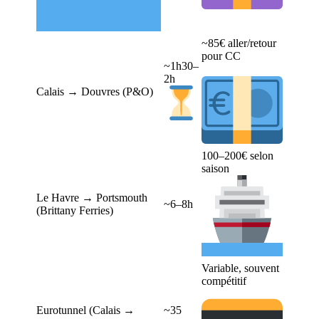
~85€ aller/retour
pour CC
~1h30–
2h
Calais → Douvres (P&O)
100–200€ selon
saison
Le Havre → Portsmouth
~6–8h
(Brittany Ferries)
Variable, souvent
compétitif
Eurotunnel (Calais →
~35