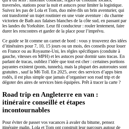
traversées, stations pour la nuit et astuces pour limiter la logistique.
Suivez les pas de Lola et Tom, duo mère-fils un brin aventurier, qui
ont transformé un trajet routinier en une vraie aventure : du charme
victorien de Bath aux falaises blanches de la côte sud, en passant par
les landes du Yorkshire. Leur fil conducteur : rouler lentement, faire
durer les rencontres et garder de la place pour l’imprévu.
Ce guide se lit comme un carnet de bord : vous y trouverez des idées
d’itinéraires pour 7, 10, 15 jours ou un mois, des conseils pour louer
en France ou au Royaume‑Uni, les règles spécifiques (conduite à
gauche, vitesses en MPH) et les astuces pour dormir sans tracas. En
parlant de tracas, oubliez l’idée que tout est cher : certaines portions
payantes existent (ponts, tunnels), mais la plupart des autoroutes sont
gratuites , sauf la M6 Toll. En 2025, avec des services d’apps bien
rodés, il est plus simple que jamais d’organiser son road trip et de
dégoter des aires de services bien équipées. Prêt à tracer la carte ?
Road trip en Angleterre en van :
itinéraire conseillé et étapes
incontournables
Pour éviter de passer vos vacances à avaler du bitume, pensez
itinéraire malin. Lola et Tom ont construit leur parcours autour de