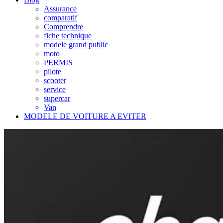
Assurance
comparatif
Comprendre
fiche technique
modele grand public
moto
PERMIS
pilote
scooter
service
supercar
Van
MODELE DE VOITURE A EVITER