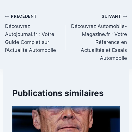
Navigation
PRÉCÉDENT
SUIVANT
Découvrez
Découvrez Automobile-
de
Autojournal.fr : Votre
Magazine.fr : Votre
l’article
Guide Complet sur
Référence en
l’Actualité Automobile
Actualités et Essais
Automobile
Publications similaires