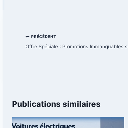
Navigation
PRÉCÉDENT
Offre Spéciale : Promotions Immanquables su
de
l’article
Publications similaires