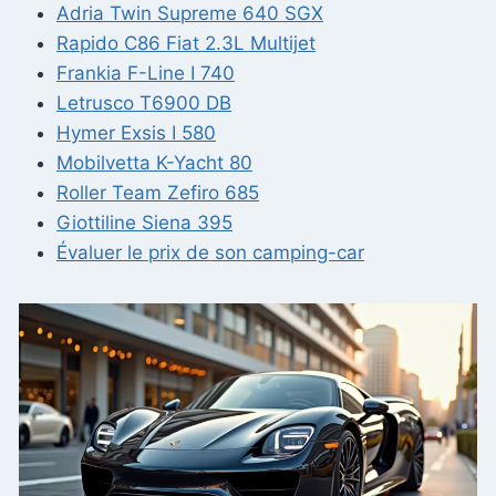
Adria Twin Supreme 640 SGX
Rapido C86 Fiat 2.3L Multijet
Frankia F-Line I 740
Letrusco T6900 DB
Hymer Exsis I 580
Mobilvetta K-Yacht 80
Roller Team Zefiro 685
Giottiline Siena 395
Évaluer le prix de son camping-car