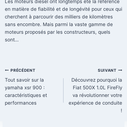
Les moteurs diesel ont longtemps été la référence
en matière de fiabilité et de longévité pour ceux qui
cherchent à parcourir des milliers de kilomètres
sans encombre. Mais parmi la vaste gamme de
moteurs proposés par les constructeurs, quels
sont…
Navigation
PRÉCÉDENT
SUIVANT
Tout savoir sur la
Découvrez pourquoi la
de
yamaha xsr 900 :
Fiat 500X 1.0L FireFly
l’article
caractéristiques et
va révolutionner votre
performances
expérience de conduite
!