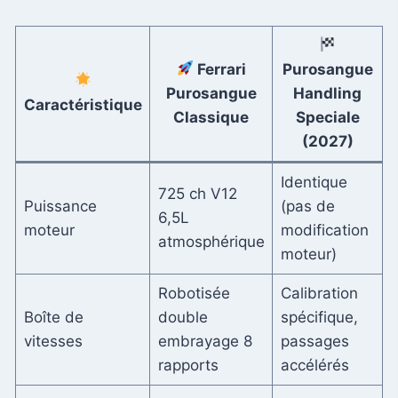
Ferrari
Purosangue
Purosangue
Handling
Caractéristique
Classique
Speciale
(2027)
Identique
725 ch V12
Puissance
(pas de
6,5L
moteur
modification
atmosphérique
moteur)
Robotisée
Calibration
Boîte de
double
spécifique,
vitesses
embrayage 8
passages
rapports
accélérés