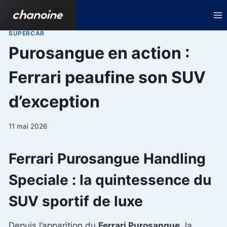
Aller
au
contenu
SUPERCAR
Purosangue en action :
Ferrari peaufine son SUV
d’exception
11 mai 2026
Ferrari Purosangue Handling
Speciale : la quintessence du
SUV sportif de luxe
Depuis l’apparition du
Ferrari Purosangue
, la