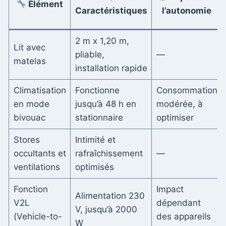
Élément
Caractéristiques
l’autonomie
2 m x 1,20 m,
Lit avec
pliable,
—
matelas
installation rapide
Climatisation
Fonctionne
Consommation
en mode
jusqu’à 48 h en
modérée, à
bivouac
stationnaire
optimiser
Stores
Intimité et
occultants et
rafraîchissement
—
ventilations
optimisés
Fonction
Impact
Alimentation 230
V2L
dépendant
V, jusqu’à 2000
(Vehicle-to-
des appareils
W