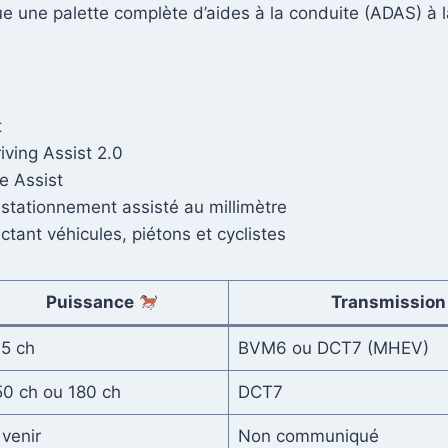
ue une palette complète d’aides à la conduite (ADAS) à 
t
ving Assist 2.0
e Assist
tationnement assisté au millimètre
tant véhicules, piétons et cyclistes
Puissance
Transmissio
15 ch
BVM6 ou DCT7 (MHEV)
50 ch ou 180 ch
DCT7
 venir
Non communiqué