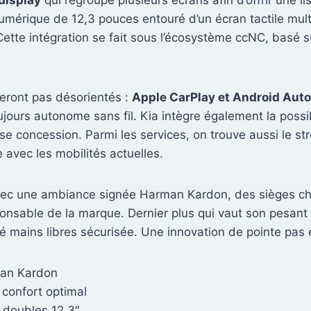
display
qui regroupe plusieurs écrans afin d’offrir une lis
umérique de 12,3 pouces entouré d’un écran tactile mul
te intégration se fait sous l’écosystème ccNC, basé sur
eront pas désorientés :
Apple CarPlay et Android Auto 
ours autonome sans fil. Kia intègre également la possib
ase concession. Parmi les services, on trouve aussi le s
 avec les mobilités actuelles.
vec une ambiance signée Harman Kardon, des sièges chauf
ponsable de la marque. Dernier plus qui vaut son pesant d
é mains libres sécurisée. Une innovation de pointe pa
an Kardon
 confort optimal
 doubles 12,3″