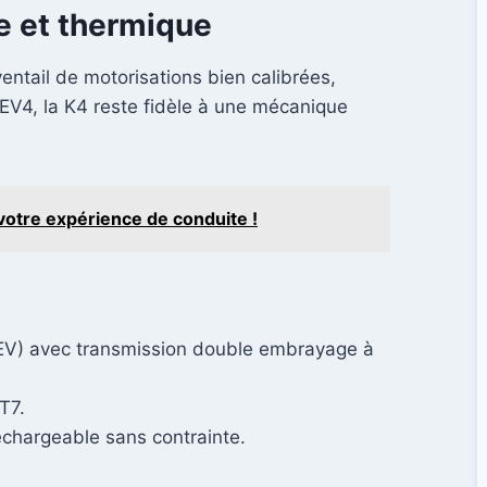
e et thermique
entail de motorisations bien calibrées,
ia EV4, la K4 reste fidèle à une mécanique
otre expérience de conduite !
MHEV) avec transmission double embrayage à
T7.
echargeable sans contrainte.