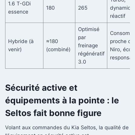
1.6 T-GDi
180
265
dynamique
essence
réactif
Optimisé
Consomma
par
Hybride (à
≈180
proche du
freinage
venir)
(combiné)
Niro, éco-
régénératif
responsab
3.0
Sécurité active et
équipements à la pointe : le
Seltos fait bonne figure
Volant aux commandes du Kia Seltos, la qualité de