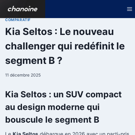
Aller
au
contenu
COMPARATIF
Kia Seltos : Le nouveau
challenger qui redéfinit le
segment B ?
11 décembre 2025
Kia Seltos : un SUV compact
au design moderne qui
bouscule le segment B
Le
Kia Seltos
débarque en 2026 avec un parti-pris