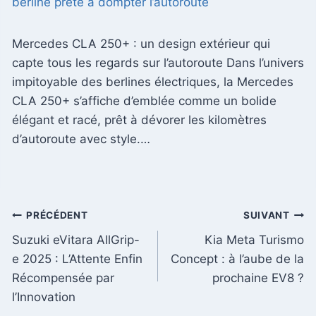
berline prête à dompter l’autoroute
Mercedes CLA 250+ : un design extérieur qui
capte tous les regards sur l’autoroute Dans l’univers
impitoyable des berlines électriques, la Mercedes
CLA 250+ s’affiche d’emblée comme un bolide
élégant et racé, prêt à dévorer les kilomètres
d’autoroute avec style.…
Navigation
PRÉCÉDENT
SUIVANT
Suzuki eVitara AllGrip-
Kia Meta Turismo
de
e 2025 : L’Attente Enfin
Concept : à l’aube de la
l’article
Récompensée par
prochaine EV8 ?
l’Innovation