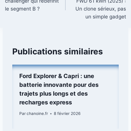
challenger qui redéfinit
FWD 61 kWh (2025) :
l’article
le segment B ?
Un clone sérieux, pas
un simple gadget
Publications similaires
Ford Explorer & Capri : une
batterie innovante pour des
trajets plus longs et des
recharges express
Par
chanoine.fr
8 février 2026