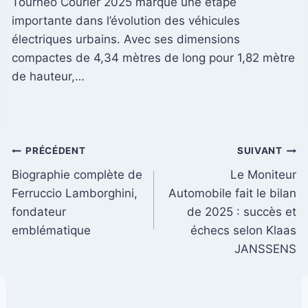
Tourneo Courier 2025 marque une étape
importante dans l’évolution des véhicules
électriques urbains. Avec ses dimensions
compactes de 4,34 mètres de long pour 1,82 mètre
de hauteur,…
Navigation
PRÉCÉDENT
SUIVANT
Biographie complète de
Le Moniteur
de
Ferruccio Lamborghini,
Automobile fait le bilan
l’article
fondateur
de 2025 : succès et
emblématique
échecs selon Klaas
JANSSENS