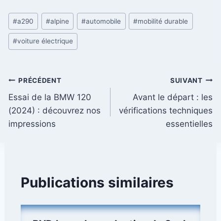
Étiquettes
#
a290
#
alpine
#
automobile
#
mobilité durable
de
#
voiture électrique
la
publication :
Navigation
PRÉCÉDENT
SUIVANT
Essai de la BMW 120
Avant le départ : les
de
(2024) : découvrez nos
vérifications techniques
l’article
impressions
essentielles
Publications similaires