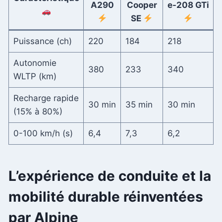
A290
Cooper
e-208 GTi
SE
Puissance (ch)
220
184
218
Autonomie
380
233
340
WLTP (km)
Recharge rapide
30 min
35 min
30 min
(15% à 80%)
0-100 km/h (s)
6,4
7,3
6,2
L’expérience de conduite et la
mobilité durable réinventées
par Alpine