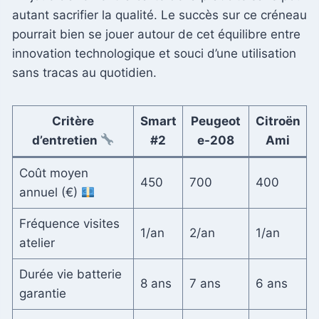
autant sacrifier la qualité. Le succès sur ce créneau
pourrait bien se jouer autour de cet équilibre entre
innovation technologique et souci d’une utilisation
sans tracas au quotidien.
Critère
Smart
Peugeot
Citroën
d’entretien
#2
e-208
Ami
Coût moyen
450
700
400
annuel (€)
Fréquence visites
1/an
2/an
1/an
atelier
Durée vie batterie
8 ans
7 ans
6 ans
garantie