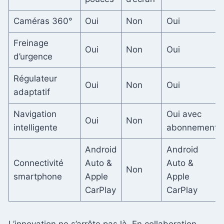
Caméras 360°
Oui
Non
Oui
Freinage
Oui
Non
Oui
d’urgence
Régulateur
Oui
Non
Oui
adaptatif
Navigation
Oui avec
Oui
Non
intelligente
abonnement
Android
Android
Connectivité
Auto &
Auto &
Non
smartphone
Apple
Apple
CarPlay
CarPlay
L’innovation ne s’arrête pas là. En collaboration