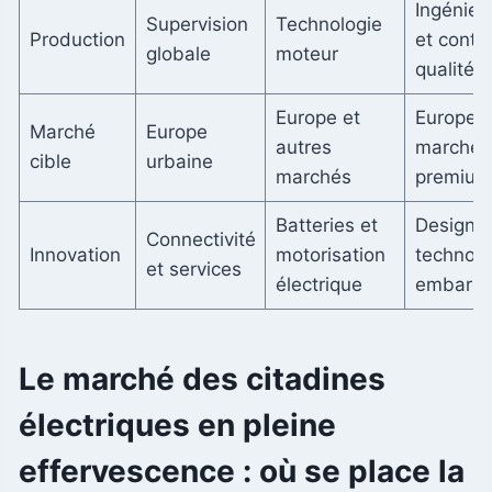
Ingénieri
Supervision
Technologie
Production
et contrô
globale
moteur
qualité
Europe et
Europe e
Marché
Europe
autres
marchés
cible
urbaine
marchés
premium
Batteries et
Design e
Connectivité
Innovation
motorisation
technolo
et services
électrique
embarq
Le marché des citadines
électriques en pleine
effervescence : où se place la