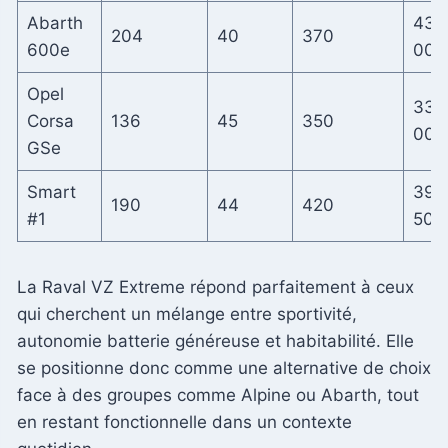
Abarth
43
204
40
370
600e
000
Opel
33
Corsa
136
45
350
000
GSe
Smart
39
190
44
420
#1
500
La Raval VZ Extreme répond parfaitement à ceux
qui cherchent un mélange entre sportivité,
autonomie batterie généreuse et habitabilité. Elle
se positionne donc comme une alternative de choix
face à des groupes comme Alpine ou Abarth, tout
en restant fonctionnelle dans un contexte