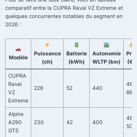
comparatif entre la CUPRA Raval VZ Extreme et
quelques concurrentes notables du segment en
2026 :
Puissance
Batterie
Autonomie
Prix
Modèle
(ch)
(kWh)
WLTP (km)
(€)
CUPRA
Raval
46
226
52
440
VZ
880
Extreme
Alpine
48
A290
230
42
400
500
GTS