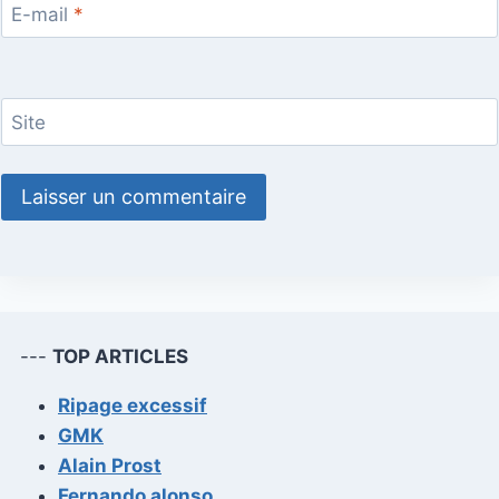
E-mail
*
Site
---
TOP ARTICLES
Ripage excessif
GMK
Alain Prost
Fernando alonso