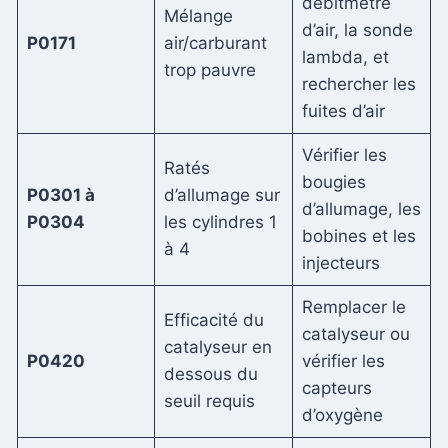
débitmètre
Mélange
d’air, la sonde
P0171
air/carburant
lambda, et
trop pauvre
rechercher les
fuites d’air
Vérifier les
Ratés
bougies
P0301 à
d’allumage sur
d’allumage, les
P0304
les cylindres 1
bobines et les
à 4
injecteurs
Remplacer le
Efficacité du
catalyseur ou
catalyseur en
P0420
vérifier les
dessous du
capteurs
seuil requis
d’oxygène