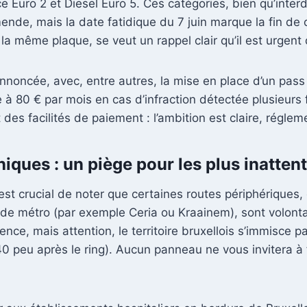
e Euro 2 et Diesel Euro 5. Ces catégories, bien qu’inter
mende, mais la date fatidique du 7 juin marque la fin d
 la même plaque, se veut un rappel clair qu’il est urgent 
annoncée, avec, entre autres, la mise en place d’un pas
à 80 € par mois en cas d’infraction détectée plusieurs 
et des facilités de paiement : l’ambition est claire, régl
iques : un piège pour les plus inattent
il est crucial de noter que certaines routes périphérique
 de métro (par exemple Ceria ou Kraainem), sont volontair
ce, mais attention, le territoire bruxellois s’immisce p
 peu après le ring). Aucun panneau ne vous invitera à fa