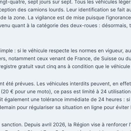
t-quatre, sept jours sur sept. Tous les véhicules légers (
ception des camions lourds. Leur identification se fai
 de la zone. La vigilance est de mise puisque l’ignoranc
enu quant à la catégorie des deux-roues : désormais, t
simple : si le véhicule respecte les normes en vigueur, 
ers, notamment ceux venant de France, de Suisse ou du
egistre gratuit vaut cinq ans à condition que le véhicul
nt été prévues. Les véhicules interdits peuvent, en effet
e (20 € pour une moto), ce pass est limité à 24 utilisati
évoit également une tolérance immédiate de 24 heures : 
demain pour régulariser sa situation en ligne pour évite
it sanction. Depuis avril 2026, la Région vise à renforcer