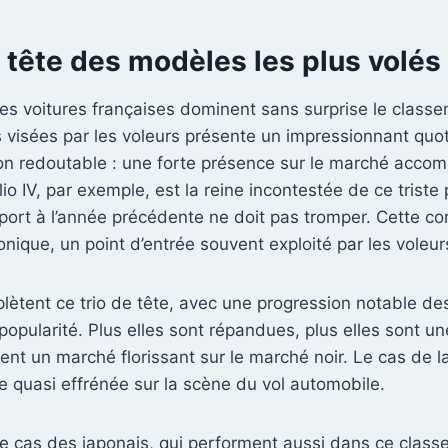
 tête des modèles les plus volés 
 les voitures françaises dominent sans surprise le clas
es visées par les voleurs présente un impressionnant qu
on redoutable : une forte présence sur le marché accomp
io IV, par exemple, est la reine incontestée de ce trist
pport à l’année précédente ne doit pas tromper. Cette 
onique, un point d’entrée souvent exploité par les voleur
lètent ce trio de tête, avec une progression notable des
pularité. Plus elles sont répandues, plus elles sont un
nt un marché florissant sur le marché noir. Le cas de l
se quasi effrénée sur la scène du vol automobile.
 le cas des japonais, qui performent aussi dans ce cla