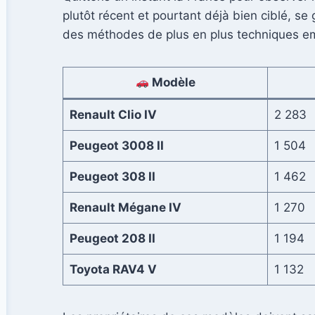
plutôt récent et pourtant déjà bien ciblé, se
des méthodes de plus en plus techniques em
Modèle
Renault Clio IV
2 283
Peugeot 3008 II
1 504
Peugeot 308 II
1 462
Renault Mégane IV
1 270
Peugeot 208 II
1 194
Toyota RAV4 V
1 132