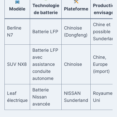
Technologie
Productio
Modèle
Plateforme
de batterie
envisagée
Chine et
Berline
Chinoise
Batterie LFP
possible
N7
(Dongfeng)
Sunderlan
Batterie LFP
avec
Chine,
SUV NX8
assistance
Chinoise
Europe
conduite
(import)
autonome
Batterie
Leaf
NISSAN
Royaume-
Nissan
électrique
Sunderland
Uni
avancée