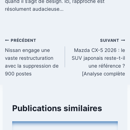
quand il s’agit de design. Ici, l’approche est
résolument audacieuse…
Navigation
PRÉCÉDENT
SUIVANT
Nissan engage une
Mazda CX-5 2026 : le
de
vaste restructuration
SUV japonais reste-t-il
l’article
avec la suppression de
une référence ?
900 postes
[Analyse complète
Publications similaires