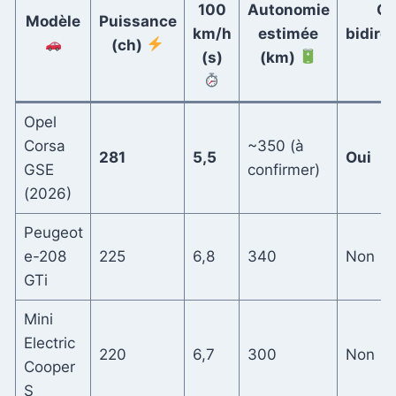
100
Autonomie
Ch
Modèle
Puissance
km/h
estimée
bidire
(ch)
(s)
(km)
Opel
Corsa
~350 (à
281
5,5
Oui
GSE
confirmer)
(2026)
Peugeot
e-208
225
6,8
340
Non
GTi
Mini
Electric
220
6,7
300
Non
Cooper
S