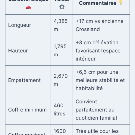
Commentaires
4,385
+17 cm vs ancienne
Longueur
m
Crossland
+3 cm d’élévation
1,795
Hauteur
favorisant l’espace
m
intérieur
+6,6 cm pour une
2,670
Empattement
meilleure stabilité et
m
habitabilité
Convient
460
Coffre minimum
parfaitement au
litres
quotidien familial
1600
Très utile pour les
Coffre maximal