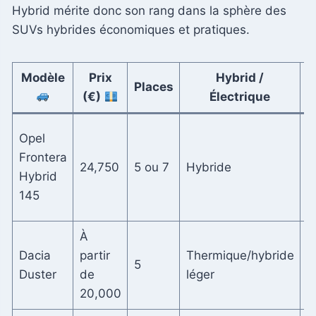
Hybrid mérite donc son rang dans la sphère des
SUVs hybrides économiques et pratiques.
Modèle
Prix
Hybrid /
Places
(€)
Électrique
M
Opel
p
Frontera
24,750
5 ou 7
Hybride
c
Hybrid
c
145
f
À
Dacia
partir
Thermique/hybride
R
5
Duster
de
léger
l
20,000