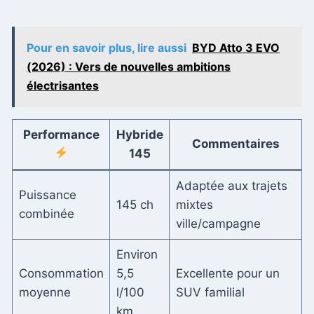
Pour en savoir plus, lire aussi
BYD Atto 3 EVO
(2026) : Vers de nouvelles ambitions
électrisantes
Performance
Hybride
Commentaires
145
Adaptée aux trajets
Puissance
145 ch
mixtes
combinée
ville/campagne
Environ
Consommation
5,5
Excellente pour un
moyenne
l/100
SUV familial
km