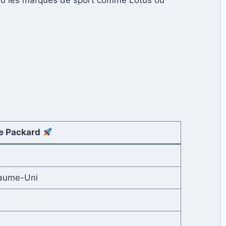
 ou les marques de sport comme Lotus ou
ce Packard
yaume-Uni