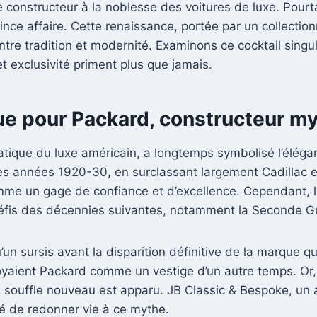
e ce constructeur à la noblesse des voitures de luxe. Pour
ince affaire. Cette renaissance, portée par un collecti
 entre tradition et modernité. Examinons ce cocktail sing
 exclusivité priment plus que jamais.
ue pour Packard, constructeur m
ique du luxe américain, a longtemps symbolisé l’élégan
es années 1920-30, en surclassant largement Cadillac et 
e un gage de confiance et d’excellence. Cependant, le
éfis des décennies suivantes, notamment la Seconde G
’un sursis avant la disparition définitive de la marque 
aient Packard comme un vestige d’un autre temps. Or
 souffle nouveau est apparu. JB Classic & Bespoke, un at
gé de redonner vie à ce mythe.