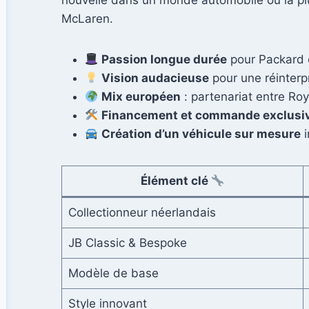
nouvelle dans un monde automobile où la pl
McLaren.
Passion longue durée
pour Packard 
Vision audacieuse
pour une réinter
Mix européen
: partenariat entre R
Financement et commande exclusi
Création d’un véhicule sur mesure
i
Élément clé
Collectionneur néerlandais
JB Classic & Bespoke
Modèle de base
Style innovant