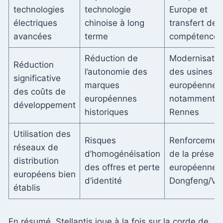
technologies
technologie
Europe et
électriques
chinoise à long
transfert de
avancées
terme
compétences
Réduction de
Modernisatio
Réduction
l’autonomie des
des usines
significative
marques
européennes
des coûts de
européennes
notamment
développement
historiques
Rennes
Utilisation des
Risques
Renforcemen
réseaux de
d’homogénéisation
de la présen
distribution
des offres et perte
européenne 
européens bien
d’identité
Dongfeng/Vo
établis
En résumé, Stellantis joue à la fois sur la corde de