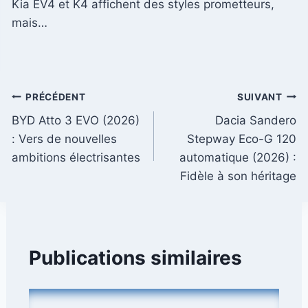
Kia EV4 et K4 affichent des styles prometteurs,
mais…
Navigation
PRÉCÉDENT
SUIVANT
BYD Atto 3 EVO (2026)
Dacia Sandero
de
: Vers de nouvelles
Stepway Eco-G 120
l’article
ambitions électrisantes
automatique (2026) :
Fidèle à son héritage
Publications similaires