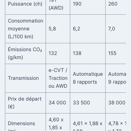
Puissance (ch)
190
260
(AWD)
Consommation
moyenne
5,8
6,2
7,0
(L/100 km)
Émissions CO₂
132
138
155
(g/km)
e-CVT /
Automatique
Automati
Transmission
Traction
8 rapports
9 rapport
ou AWD
Prix de départ
34 000
33 500
38 000
(€)
4,60 x
Dimensions
4,61 x 1,88 x
4,78 x 1,
1,85 x