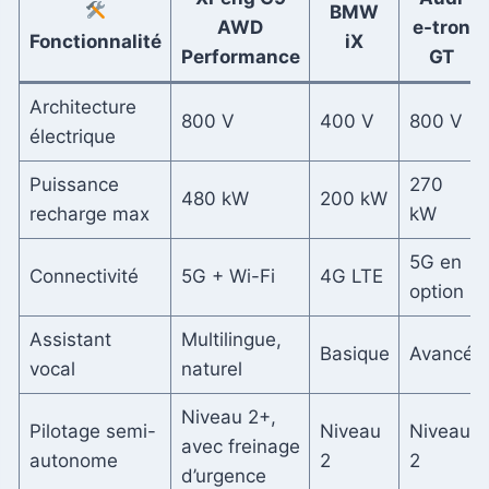
BMW
AWD
e-tron
Fonctionnalité
iX
Performance
GT
Architecture
800 V
400 V
800 V
électrique
Puissance
270
480 kW
200 kW
recharge max
kW
5G en
Connectivité
5G + Wi-Fi
4G LTE
option
Assistant
Multilingue,
Basique
Avancé
vocal
naturel
Niveau 2+,
Pilotage semi-
Niveau
Niveau
avec freinage
autonome
2
2
d’urgence