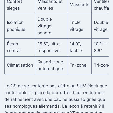
Confort
Massants et
Ventilés,
Massants
sièges
ventilés
chauffan
Double
Isolation
Triple
Double
vitrage
phonique
vitrage
vitrage
sonore
Écran
15.6″, ultra-
14.9″,
10.1″ +
central
responsive
tactile
8.6″
Quadri-zone
Climatisation
Tri-zone
Tri-zone
automatique
Le G9 ne se contente pas d’être un SUV électrique
confortable : il place la barre très haut en termes
de rafinement avec une cabine aussi soignée que
ses homologues allemands. La leçon à retenir ? Il
faudra désormais compter avec XPeng quand on