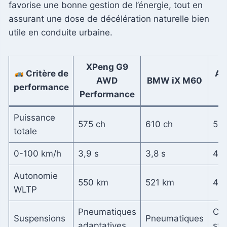
favorise une bonne gestion de l’énergie, tout en
assurant une dose de décélération naturelle bien
utile en conduite urbaine.
XPeng G9
Critère de
Au
AWD
BMW iX M60
performance
Performance
Puissance
575 ch
610 ch
503
totale
0-100 km/h
3,9 s
3,8 s
4,5
Autonomie
550 km
521 km
46
WLTP
Pneumatiques
Con
Suspensions
Pneumatiques
adaptatives
ste