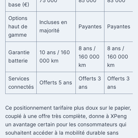
75 000
85 000
83 000
base (€)
Options
Incluses en
haut de
Payantes
Payantes
majorité
gamme
8 ans /
8 ans /
Garantie
10 ans / 160
160 000
160 000
batterie
000 km
km
km
Services
Offerts 3
Offerts 3
Offerts 5 ans
connectés
ans
ans
Ce positionnement tarifaire plus doux sur le papier,
couplé à une offre très complète, donne à XPeng
un avantage certain pour les consommateurs qui
souhaitent accéder à la mobilité durable sans