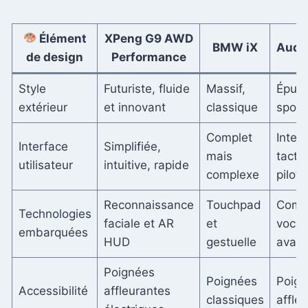
Élément
XPeng G9 AWD
BMW iX
Audi 
de design
Performance
Style
Futuriste, fluide
Massif,
Épuré
extérieur
et innovant
classique
sporti
Complet
Inter
Interface
Simplifiée,
mais
tactil
utilisateur
intuitive, rapide
complexe
piloté
Reconnaissance
Touchpad
Comm
Technologies
faciale et AR
et
vocal
embarquées
HUD
gestuelle
avan
Poignées
Poignées
Poign
Accessibilité
affleurantes
classiques
affle