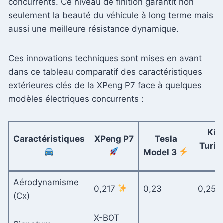
concurrents. Ce niveau de finition garantit non
seulement la beauté du véhicule à long terme mais
aussi une meilleure résistance dynamique.
Ces innovations techniques sont mises en avant
dans ce tableau comparatif des caractéristiques
extérieures clés de la XPeng P7 face à quelques
modèles électriques concurrents :
Kia
Caractéristiques
XPeng P7
Tesla
Turi
Model 3
Aérodynamisme
0,217
0,23
0,25
(Cx)
X-BOT