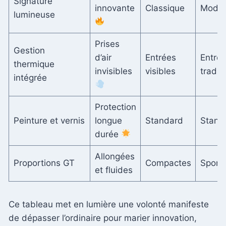
Signature
innovante
Classique
Moder
lumineuse
Prises
Gestion
d’air
Entrées
Entré
thermique
invisibles
visibles
tradit
intégrée
Protection
Peinture et vernis
longue
Standard
Stand
durée
Allongées
Proportions GT
Compactes
Sporti
et fluides
Ce tableau met en lumière une volonté manifeste
de dépasser l’ordinaire pour marier innovation,