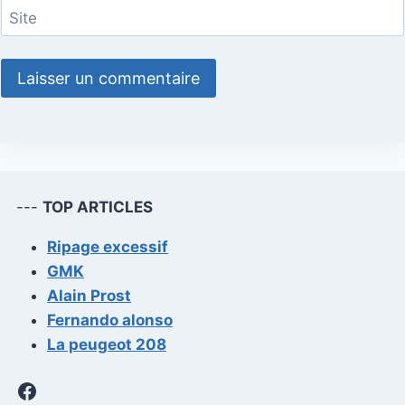
Site
---
TOP ARTICLES
Ripage excessif
GMK
Alain Prost
Fernando alonso
La peugeot 208
Facebook