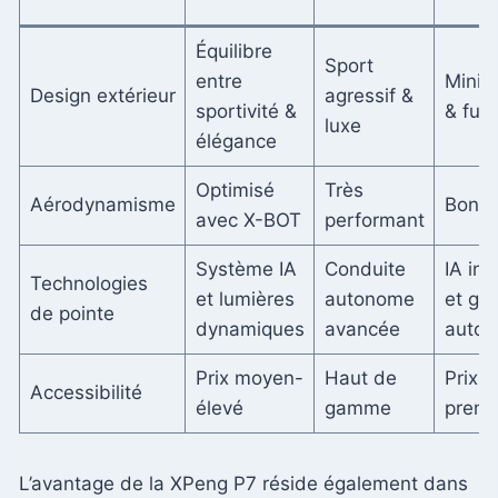
Équilibre
Sport
entre
Minim
Design extérieur
agressif &
sportivité &
& futu
luxe
élégance
Optimisé
Très
Aérodynamisme
Bon
avec X-BOT
performant
Système IA
Conduite
IA int
Technologies
et lumières
autonome
et gr
de pointe
dynamiques
avancée
auton
Prix moyen-
Haut de
Prix
Accessibilité
élevé
gamme
prem
L’avantage de la XPeng P7 réside également dans