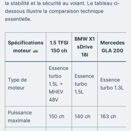
la stabilité et la sécurité au volant. Le tableau ci-
dessous illustre la comparaison technique
essentielle.
BMW X1
Spécifications
1.5 TFSI
Mercedes
sDrive
moteur
150 ch
GLA 200
18i
Essence
turbo
Essence
Type de
Essence
1.5L +
turbo
moteur
turbo 1.3L
MHEV
1.5L
48V
Puissance
150 ch
140 ch
163 ch
maximale