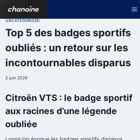
Aller
au
contenu
UNCATEGORIZED
Top 5 des badges sportifs
oubliés : un retour sur les
incontournables disparus
2 juin 2026
Citroën VTS : le badge sportif
aux racines d’une légende
oubliée
Lorsqu’on évoque les badges sportifs disparus,