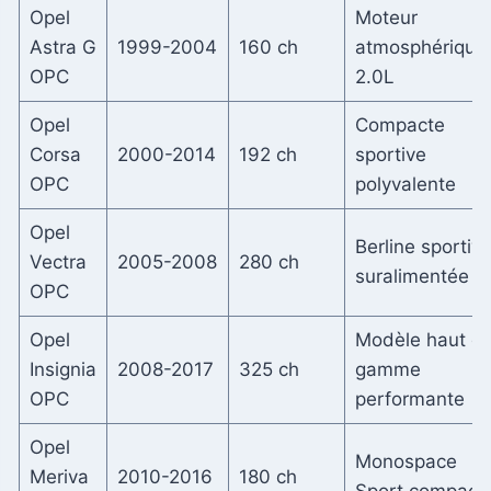
Opel
Moteur
Astra G
1999-2004
160 ch
atmosphérique
OPC
2.0L
Opel
Compacte
Corsa
2000-2014
192 ch
sportive
OPC
polyvalente
Opel
Berline sportiv
Vectra
2005-2008
280 ch
suralimentée
OPC
Opel
Modèle haut d
Insignia
2008-2017
325 ch
gamme
OPC
performante
Opel
Monospace
Meriva
2010-2016
180 ch
Sport compact