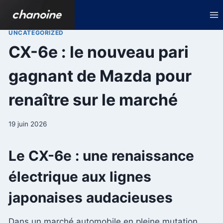
Aller
au
contenu
UNCATEGORIZED
CX-6e : le nouveau pari
gagnant de Mazda pour
renaître sur le marché
19 juin 2026
Le CX-6e : une renaissance
électrique aux lignes
japonaises audacieuses
Dans un marché automobile en pleine mutation,