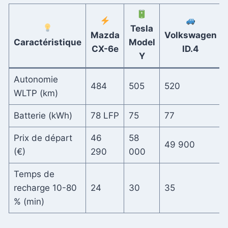
Tesla
Mazda
Volkswagen
Caractéristique
Model
CX-6e
ID.4
Y
Autonomie
484
505
520
WLTP (km)
Batterie (kWh)
78 LFP
75
77
Prix de départ
46
58
49 900
(€)
290
000
Temps de
recharge 10-80
24
30
35
% (min)