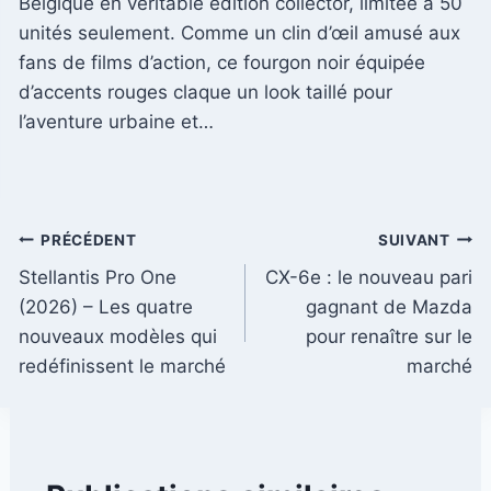
Belgique en véritable édition collector, limitée à 50
unités seulement. Comme un clin d’œil amusé aux
fans de films d’action, ce fourgon noir équipée
d’accents rouges claque un look taillé pour
l’aventure urbaine et…
Navigation
PRÉCÉDENT
SUIVANT
Stellantis Pro One
CX-6e : le nouveau pari
de
(2026) – Les quatre
gagnant de Mazda
l’article
nouveaux modèles qui
pour renaître sur le
redéfinissent le marché
marché