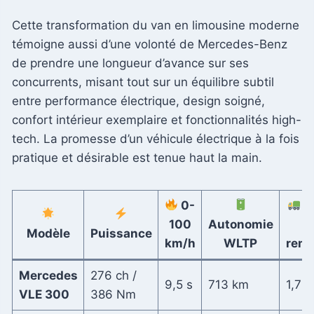
Cette transformation du van en limousine moderne
témoigne aussi d’une volonté de Mercedes-Benz
de prendre une longueur d’avance sur ses
concurrents, misant tout sur un équilibre subtil
entre performance électrique, design soigné,
confort intérieur exemplaire et fonctionnalités high-
tech. La promesse d’un véhicule électrique à la fois
pratique et désirable est tenue haut la main.
0-
C
100
Autonomie
Modèle
Puissance
km/h
WLTP
rem
Mercedes
276 ch /
9,5 s
713 km
1,75 
VLE 300
386 Nm