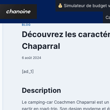
Aller
Simulateur de budget v
au
contenu
Ca
BLOG
Découvrez les caracté
Chaparral
6 août 2024
[ad_1]
Description
Le camping-car Coachmen Chaparral est un véh
partir en road-trip. Son design moderne et é