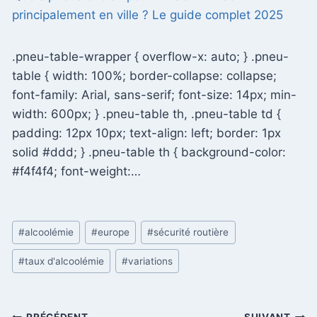
principalement en ville ? Le guide complet 2025
.pneu-table-wrapper { overflow-x: auto; } .pneu-
table { width: 100%; border-collapse: collapse;
font-family: Arial, sans-serif; font-size: 14px; min-
width: 600px; } .pneu-table th, .pneu-table td {
padding: 12px 10px; text-align: left; border: 1px
solid #ddd; } .pneu-table th { background-color:
#f4f4f4; font-weight:…
Étiquettes
#
alcoolémie
#
europe
#
sécurité routière
de
#
taux d'alcoolémie
#
variations
la
publication :