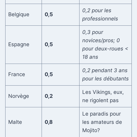
0,2 pour les
Belgique
0,5
professionnels
0,3 pour
novices/pros; 0
Espagne
0,5
pour deux-roues <
18 ans
0,2 pendant 3 ans
France
0,5
pour les débutants
Les Vikings, eux,
Norvège
0,2
ne rigolent pas
Le paradis pour
Malte
0,8
les amateurs de
Mojito?