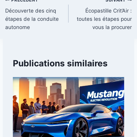
Navigation
PRÉCÉDENT
SUIVANT
Découverte des cinq
Écopastille Crit’Air :
de
étapes de la conduite
toutes les étapes pour
l’article
autonome
vous la procurer
Publications similaires