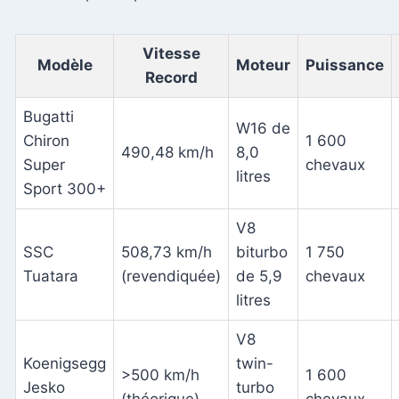
Vitesse
Modèle
Moteur
Puissance
Record
Bugatti
W16 de
Chiron
1 600
490,48 km/h
8,0
Super
chevaux
litres
Sport 300+
V8
SSC
508,73 km/h
biturbo
1 750
Tuatara
(revendiquée)
de 5,9
chevaux
litres
V8
Koenigsegg
twin-
>500 km/h
1 600
Jesko
turbo
(théorique)
chevaux