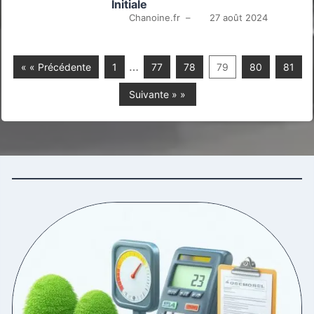
Initiale
Chanoine.fr
–
27 août 2024
…
« « Précédente
1
77
78
79
80
81
Suivante » »