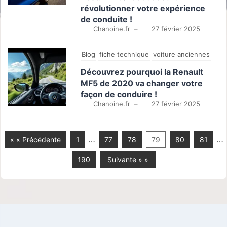
révolutionner votre expérience
de conduite !
Chanoine.fr
–
27 février 2025
Blog
fiche technique
voiture anciennes
Découvrez pourquoi la Renault
MF5 de 2020 va changer votre
façon de conduire !
Chanoine.fr
–
27 février 2025
…
…
« « Précédente
1
77
78
79
80
81
190
Suivante » »