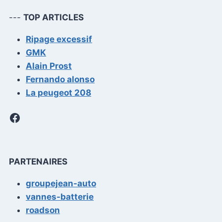
---
TOP ARTICLES
Ripage excessif
GMK
Alain Prost
Fernando alonso
La peugeot 208
Facebook
PARTENAIRES
groupejean-auto
vannes-batterie
roadson